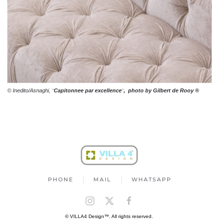
© Inedito/Asnaghi,
¨Capitonnee par excellence¨, photo by Gilbert de Rooy ®
PHONE
MAIL
WHATSAPP
© VILLA4 Design™. All rights reserved.